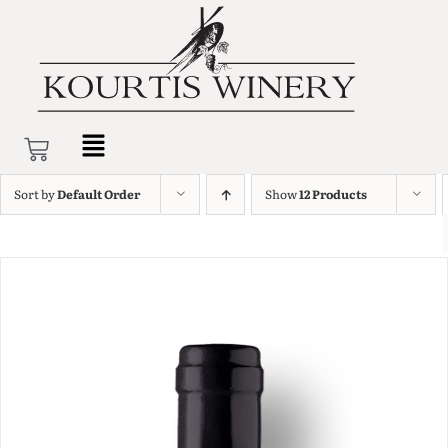
Sort by
Default Order
Show
12 Products