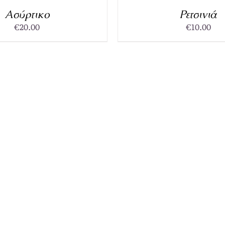
/
Ασύρτικο
Ρετσινιά
DETAILS
€
20.00
€
10.00