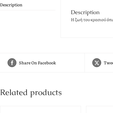
Description
Description
Η ζωή του κρασιού όπ
Share On Facebook
Twee
Related products
ADD
TO
CART