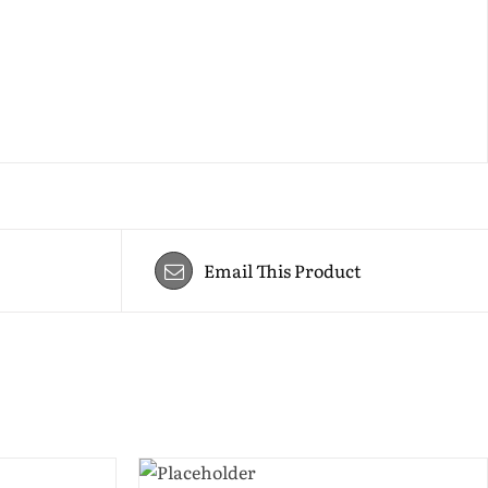
Email This Product
ADD TO
CART
/