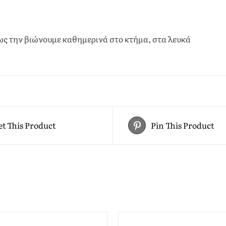
ως την βιώνουμε καθημερινά στο κτήμα, στα λευκά
t This Product
Pin This Product
ADD
TO
CART