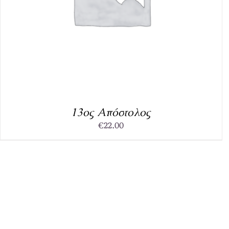
13ος Απόστολος
€
22.00
ADD TO CART
/
DETAILS