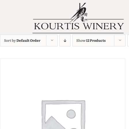
Sort by
Default Order
Show
12 Products