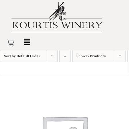
Sort by
Default Order
Show
12 Products