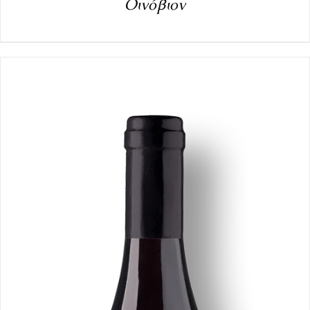
Οινόβιον