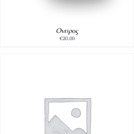
Ονειρος
€
20.00